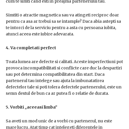
cum te simti cand esti in preajma partenerului tau.
Simtiti o atractie magnetica sau va atingeti reciproc doar
pentru ca asa ar trebui sa se intample? Daca abia astepti sa
te intorci de la serviciu pentru a asta cu persoana iubita,
atunci aceea este iubire adevarata.
4. Va completati perfect
Toata lumea are defecte si calitati. Aceste imperfectiuni pot
provoca incompatibilitati si conflicte care duc la despartiri
sau pot determina compatibilitatea din start. Daca
partenerul tau intelege sau ajuta la imbunatatirea
defectelor tale si poti tolera defectele partenerului, este un
semn destul de bun ca ar putea fi o relatie de durata.
5. Vorbiti „aceeasi limba”
Sa aveti un mod unic de a vorbi cu partenerul, nu este
mare lucru. Atat timp cat intelegeti diferentele in