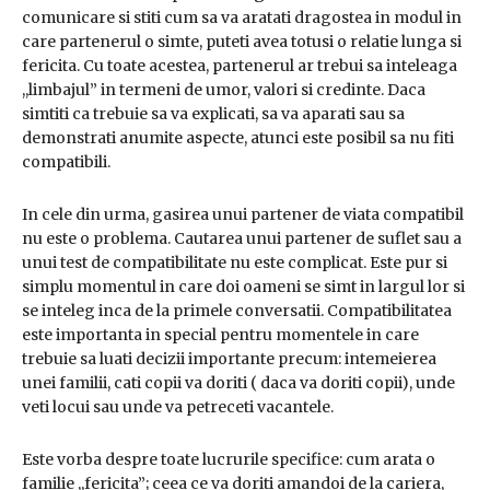
comunicare si stiti cum sa va aratati dragostea in modul in
care partenerul o simte, puteti avea totusi o relatie lunga si
fericita. Cu toate acestea, partenerul ar trebui sa inteleaga
,,limbajul” in termeni de umor, valori si credinte. Daca
simtiti ca trebuie sa va explicati, sa va aparati sau sa
demonstrati anumite aspecte, atunci este posibil sa nu fiti
compatibili.
In cele din urma, gasirea unui partener de viata compatibil
nu este o problema. Cautarea unui partener de suflet sau a
unui test de compatibilitate nu este complicat. Este pur si
simplu momentul in care doi oameni se simt in largul lor si
se inteleg inca de la primele conversatii. Compatibilitatea
este importanta in special pentru momentele in care
trebuie sa luati decizii importante precum: intemeierea
unei familii, cati copii va doriti ( daca va doriti copii), unde
veti locui sau unde va petreceti vacantele.
Este vorba despre toate lucrurile specifice: cum arata o
familie ,,fericita”; ceea ce va doriti amandoi de la cariera,