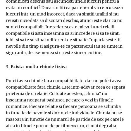
comunicati deschis sau ascundeti unele lucruri pentru a
evita un conflict? Daca simtiti ca partenerul va reproseaza
lucruri intr-un mod incorect, daca va simtiti umiliti si nu
reusiti niciodata sa discutati deschis, atunci este clar ca nu
sunteti compatibili. Increderea este miezul unei relatii
compatibile si asta inseamna sa ai incredere si sa te simti
iubit si sa te sustina indiferent de situatie. Impartaseste-ti
nevoile din timp si asigura-te ca partenerul tau se simte in
siguranta, de asemenea si ca este sincer cu tine.
3. Exista multa chimie fizica
Puteti avea chimie fara compatibilitate, dar nu puteti avea
compatibilitate fara chimie. Este intr-adevar ceea ce separa
prietenia de o relatie. Cu toate acestea, ,,chimia” nu
inseamna neaparat pasiunea pe care o vezi in filmele
romantice. Fiecare relatie si fiecare persoana se schimba
in functie de nevoile si dorintele individuale. Chimia nu se
masoara in functie de numarul de partide de sex pe care le
ai ca in filmele porno de pe filmexxx.ro, ci mai degraba