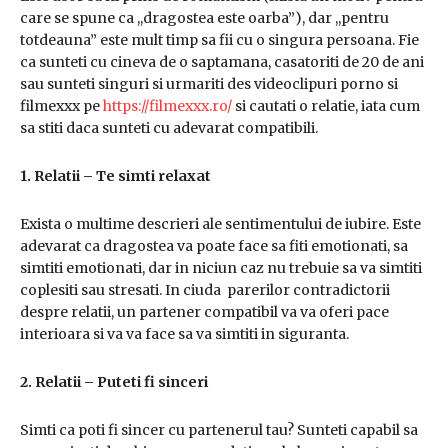
care se spune ca ,,dragostea este oarba”), dar ,,pentru
totdeauna” este mult timp sa fii cu o singura persoana. Fie
ca sunteti cu cineva de o saptamana, casatoriti de 20 de ani
sau sunteti singuri si urmariti des videoclipuri porno si
filmexxx pe
https://filmexxx.ro/
si cautati o relatie, iata cum
sa stiti daca sunteti cu adevarat compatibili.
1. Relatii – Te simti relaxat
Exista o multime descrieri ale sentimentului de iubire. Este
adevarat ca dragostea va poate face sa fiti emotionati, sa
simtiti emotionati, dar in niciun caz nu trebuie sa va simtiti
coplesiti sau stresati. In ciuda parerilor contradictorii
despre relatii, un partener compatibil va va oferi pace
interioara si va va face sa va simtiti in siguranta.
2. Relatii – Puteti fi sinceri
Simti ca poti fi sincer cu partenerul tau? Sunteti capabil sa