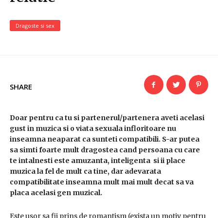
Dragoste si sex
SHARE
Doar pentru ca tu si partenerul/partenera aveti acelasi
gust in muzica si o viata sexuala infloritoare nu
inseamna neaparat ca sunteti compatibili. S-ar putea
sa simti foarte mult dragostea cand persoana cu care
te intalnesti este amuzanta, inteligenta si ii place
muzica la fel de mult ca tine, dar adevarata
compatibilitate inseamna mult mai mult decat sa va
placa acelasi gen muzical.
Este usor sa fii prins de romantism (exista un motiv pentru