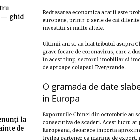
tru
Redresarea economica a tarii este prob
e — ghid
europene, printr-o serie de cai diferit
investitii si multe altele.
Ultimii ani si-au luat tributul asupra 
grave focare de coronavirus, care a dus
In acest timp, sectorul imobiliar si im
de aproape colapsul Evergrande .
O gramada de date slabe 
in Europa
Exporturile Chinei din octombrie au sc
enunți la
consecutiva de scaderi. Acest lucru ar
ainte de
Europeana, deoarece importa aproximat
treilea partener ca marime de export,