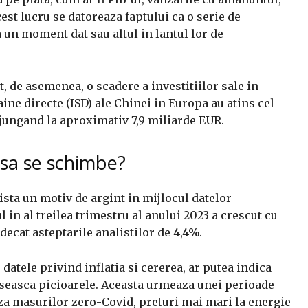
est lucru se datoreaza faptului ca o serie de
un moment dat sau altul in lantul lor de
, de asemenea, o scadere a investitiilor sale in
raine directe (ISD) ale Chinei in Europa au atins cel
ajungand la aproximativ 7,9 miliarde EUR.
 sa se schimbe?
xista un motiv de argint in mijlocul datelor
 in al treilea trimestru al anului 2023 a crescut cu
decat asteptarile analistilor de 4,4%.
 datele privind inflatia si cererea, ar putea indica
aseasca picioarele. Aceasta urmeaza unei perioade
za masurilor zero-Covid, preturi mai mari la energie