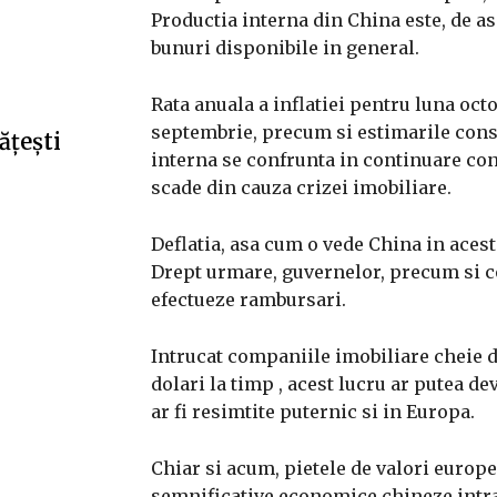
Productia interna din China este, de 
bunuri disponibile in general.
Rata anuala a inflatiei pentru luna oct
septembrie, precum si estimarile conse
ățești
interna se confrunta in continuare co
scade din cauza crizei imobiliare.
Deflatia, asa cum o vede China in aces
Drept urmare, guvernelor, precum si com
efectueze rambursari.
Intrucat companiile imobiliare cheie di
dolari la timp , acest lucru ar putea d
ar fi resimtite puternic si in Europa.
Chiar si acum, pietele de valori europe
semnificative economice chineze intra 