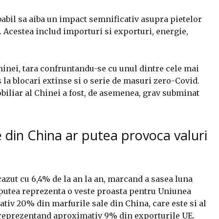
abil sa aiba un impact semnificativ asupra pietelor
e. Acestea includ importuri si exporturi, energie,
Chinei, tara confruntandu-se cu unul dintre cele mai
 la blocari extinse si o serie de masuri zero-Covid.
obiliar al Chinei a fost, de asemenea, grav subminat
din China ar putea provoca valuri
azut cu 6,4% de la an la an, marcand a sasea luna
 putea reprezenta o veste proasta pentru Uniunea
iv 20% din marfurile sale din China, care este si al
 reprezentand aproximativ 9% din exporturile UE.