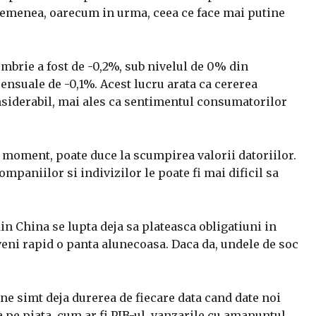
asemenea, oarecum in urma, ceea ce face mai putine
ombrie a fost de -0,2%, sub nivelul de 0% din
nsuale de -0,1%. Acest lucru arata ca cererea
nsiderabil, mai ales ca sentimentul consumatorilor
t moment, poate duce la scumpirea valorii datoriilor.
paniilor si indivizilor le poate fi mai dificil sa
n China se lupta deja sa plateasca obligatiuni in
eveni rapid o panta alunecoasa. Daca da, undele de soc
ne simt deja durerea de fiecare data cand date noi
pe piata, cum ar fi PIB-ul, vanzarile cu amanuntul,