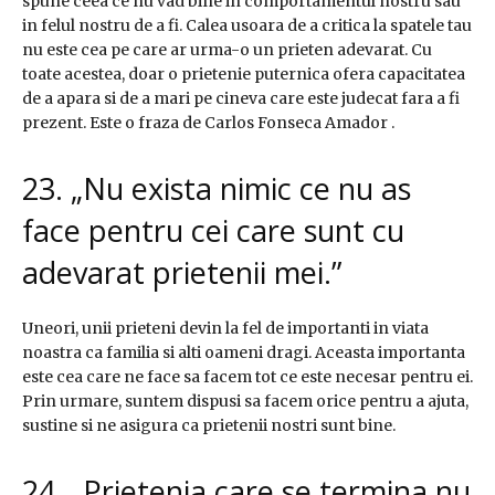
spune ceea ce nu vad bine in comportamentul nostru sau
in felul nostru de a fi. Calea usoara de a critica la spatele tau
nu este cea pe care ar urma-o un prieten adevarat. Cu
toate acestea, doar o prietenie puternica ofera capacitatea
de a apara si de a mari pe cineva care este judecat fara a fi
prezent. Este o fraza de Carlos Fonseca Amador .
23. „Nu exista nimic ce nu as
face pentru cei care sunt cu
adevarat prietenii mei.”
Uneori, unii prieteni devin la fel de importanti in viata
noastra ca familia si alti oameni dragi. Aceasta importanta
este cea care ne face sa facem tot ce este necesar pentru ei.
Prin urmare, suntem dispusi sa facem orice pentru a ajuta,
sustine si ne asigura ca prietenii nostri sunt bine.
24. „Prietenia care se termina nu