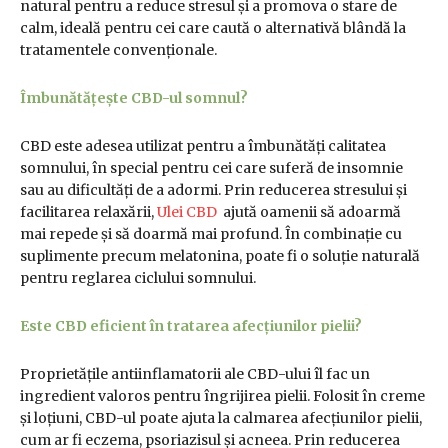
natural pentru a reduce stresul și a promova o stare de
calm, ideală pentru cei care caută o alternativă blândă la
tratamentele convenționale.
Îmbunătățește CBD-ul somnul?
CBD este adesea utilizat pentru a îmbunătăți calitatea
somnului, în special pentru cei care suferă de insomnie
sau au dificultăți de a adormi. Prin reducerea stresului și
facilitarea relaxării,
Ulei CBD
ajută oamenii să adoarmă
mai repede și să doarmă mai profund. În combinație cu
suplimente precum melatonina, poate fi o soluție naturală
pentru reglarea ciclului somnului.
Este CBD eficient în tratarea afecțiunilor pielii?
Proprietățile antiinflamatorii ale CBD-ului îl fac un
ingredient valoros pentru îngrijirea pielii. Folosit în creme
și loțiuni, CBD-ul poate ajuta la calmarea afecțiunilor pielii,
cum ar fi eczema, psoriazisul și acneea. Prin reducerea