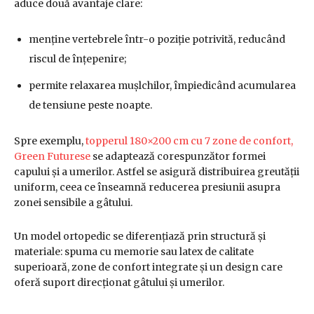
aduce două avantaje clare:
menține vertebrele într-o poziție potrivită, reducând
riscul de înțepenire;
permite relaxarea mușlchilor, împiedicând acumularea
de tensiune peste noapte.
Spre exemplu,
topperul 180×200 cm cu 7 zone de confort,
Green Futurese
se adaptează corespunzător formei
capului și a umerilor. Astfel se asigură distribuirea greutății
uniform, ceea ce înseamnă reducerea presiunii asupra
zonei sensibile a gâtului.
Un model ortopedic se diferențiază prin structură și
materiale: spuma cu memorie sau latex de calitate
superioară, zone de confort integrate și un design care
oferă suport direcționat gâtului și umerilor.