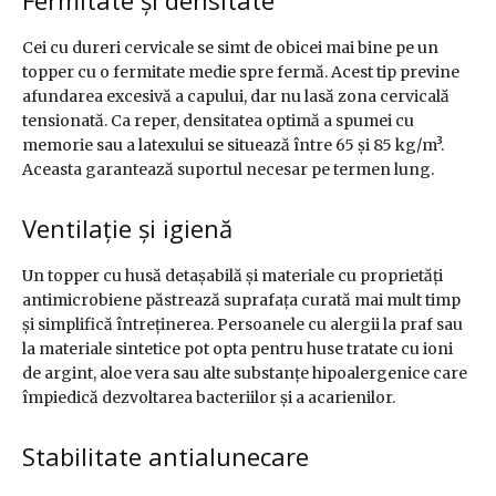
Fermitate și densitate
Cei cu dureri cervicale se simt de obicei mai bine pe un
topper cu o fermitate medie spre fermă. Acest tip previne
afundarea excesivă a capului, dar nu lasă zona cervicală
tensionată. Ca reper, densitatea optimă a spumei cu
memorie sau a latexului se situează între 65 și 85 kg/m³.
Aceasta garantează suportul necesar pe termen lung.
Ventilație și igienă
Un topper cu husă detașabilă și materiale cu proprietăți
antimicrobiene păstrează suprafața curată mai mult timp
și simplifică întreținerea. Persoanele cu alergii la praf sau
la materiale sintetice pot opta pentru huse tratate cu ioni
de argint, aloe vera sau alte substanțe hipoalergenice care
împiedică dezvoltarea bacteriilor și a acarienilor.
Stabilitate antialunecare