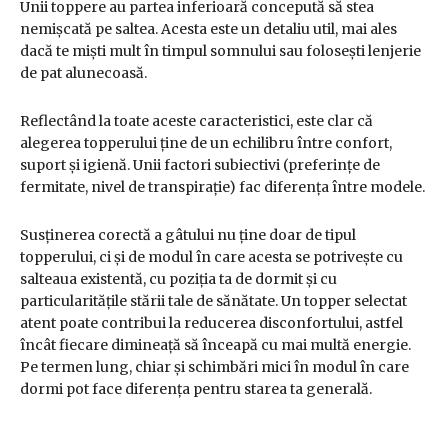
Unii toppere au partea inferioară concepută să stea
nemișcată pe saltea. Acesta este un detaliu util, mai ales
dacă te miști mult în timpul somnului sau folosești lenjerie
de pat alunecoasă.
Reflectând la toate aceste caracteristici, este clar că
alegerea topperului ține de un echilibru între confort,
suport și igienă. Unii factori subiectivi (preferințe de
fermitate, nivel de transpirație) fac diferența între modele.
Susținerea corectă a gâtului nu ține doar de tipul
topperului, ci și de modul în care acesta se potrivește cu
salteaua existentă, cu poziția ta de dormit și cu
particularitățile stării tale de sănătate. Un topper selectat
atent poate contribui la reducerea disconfortului, astfel
încât fiecare dimineață să înceapă cu mai multă energie.
Pe termen lung, chiar și schimbări mici în modul în care
dormi pot face diferența pentru starea ta generală.