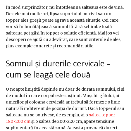
În mod surprinzător, nu întotdeauna salteaua este de vină.
De cele mai multe ori, lipsa suportului potrivit sau un
topper ales greșit poate agrava această situație. Cei care
vor să îmbunătățească somnul fără să schimbe toată
salteaua pot găsi în topper o soluție eficientă. Mai jos vei
descoperi ce ajută cu adevărat, care sunt criteriile de ales,
plus exemple concrete și recomandări utile.
Somnul și durerile cervicale –
cum se leagă cele două
O noapte liniștită depinde nu doar de durata somnului, ci și
de modul în care corpul este susținut. Mușchii gâtului, ai
umerilor și coloana cervicală ar trebui să formeze o linie
naturală indiferent de poziția de dormit. Dacă topperul sau
salteaua nu se potrivesc, de exemplu, ai o
saltea topper
180×200 cm
și o saltea de 200×220 cm, apare tensiune
suplimentară în această zonă. Aceasta provoacă dureri