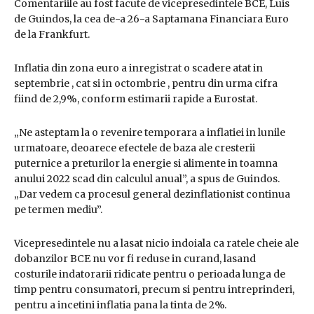
Comentariile au fost facute de vicepresedintele BCE, Luis
de Guindos, la cea de-a 26-a Saptamana Financiara Euro
de la Frankfurt.
Inflatia din zona euro a inregistrat o scadere atat in ​​
septembrie , cat si in octombrie , pentru din urma cifra
fiind de 2,9%, conform estimarii rapide a Eurostat.
„Ne asteptam la o revenire temporara a inflatiei in lunile
urmatoare, deoarece efectele de baza ale cresterii
puternice a preturilor la energie si alimente in toamna
anului 2022 scad din calculul anual”, a spus de Guindos.
„Dar vedem ca procesul general dezinflationist continua
pe termen mediu”.
Vicepresedintele nu a lasat nicio indoiala ca ratele cheie ale
dobanzilor BCE nu vor fi reduse in curand, lasand
costurile indatorarii ridicate pentru o perioada lunga de
timp pentru consumatori, precum si pentru intreprinderi,
pentru a incetini inflatia pana la tinta de 2%.