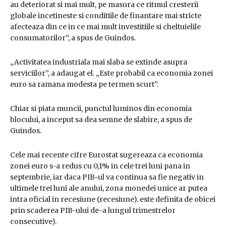
au deteriorat si mai mult, pe masura ce ritmul cresterii
globale incetineste si conditiile de finantare mai stricte
afecteaza din ce in ce mai mult investitiile si cheltuielile
consumatorilor”, a spus de Guindos.
„Activitatea industriala mai slaba se extinde asupra
serviciilor”, a adaugat el. „Este probabil ca economia zonei
euro sa ramana modesta pe termen scurt”.
Chiar si piata muncii, punctul luminos din economia
blocului, a inceput sa dea semne de slabire, a spus de
Guindos.
Cele mai recente cifre Eurostat sugereaza ca economia
zonei euro s-a redus cu 0,1% in cele trei luni pana in
septembrie, iar daca PIB-ul va continua sa fie negativ in
ultimele trei luni ale anului, zona monedei unice ar putea
intra oficial in recesiune (recesiune). este definita de obicei
prin scaderea PIB-ului de-a lungul trimestrelor
consecutive).