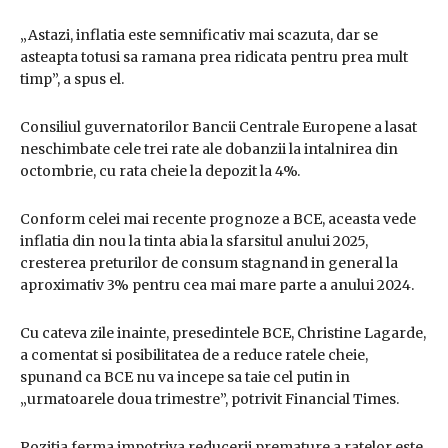
„Astazi, inflatia este semnificativ mai scazuta, dar se
asteapta totusi sa ramana prea ridicata pentru prea mult
timp”, a spus el.
Consiliul guvernatorilor Bancii Centrale Europene a lasat
neschimbate cele trei rate ale dobanzii la intalnirea din
octombrie, cu rata cheie la depozit la 4%.
Conform celei mai recente prognoze a BCE, aceasta vede
inflatia din nou la tinta abia la sfarsitul anului 2025,
cresterea preturilor de consum stagnand in general la
aproximativ 3% pentru cea mai mare parte a anului 2024.
Cu cateva zile inainte, presedintele BCE, Christine Lagarde,
a comentat si posibilitatea de a reduce ratele cheie,
spunand ca BCE nu va incepe sa taie cel putin in
„urmatoarele doua trimestre”, potrivit Financial Times.
Pozitia ferma impotriva reducerii premature a ratelor este